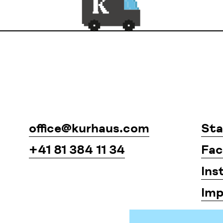
office@kurhaus.com
Sta
+41 81 384 11 34
Fac
Ins
Imp