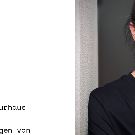
urhaus
gen von