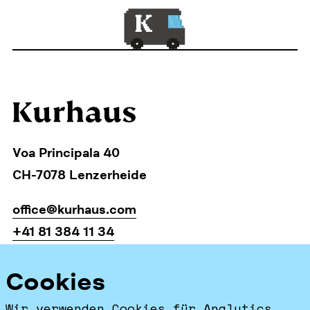
Voa Principala 40
CH-7078 Lenzerheide
office@kurhaus.com
+41 81 384 11 34
Startseite
Cookies
Facebook
Wir verwenden Cookies für Analytics.