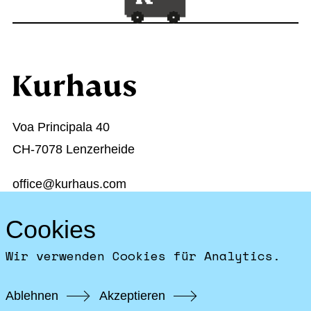
Voa Principala 40
CH-7078 Lenzerheide
office@kurhaus.com
+41 81 384 11 34
Cookies
Startseite
Wir verwenden Cookies für Analytics.
Facebook
Instagram
Ablehnen
Akzeptieren
Impressum & Datenschutz