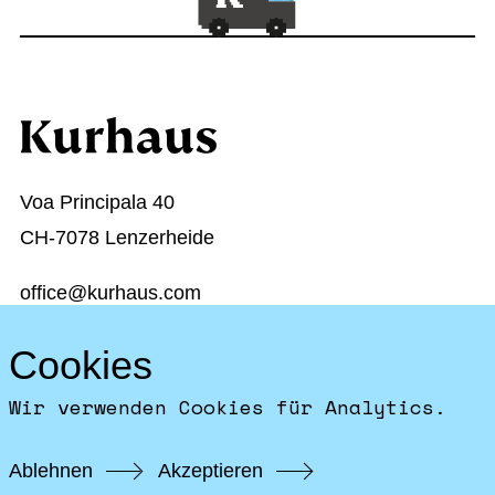
Voa Principala 40
CH-7078 Lenzerheide
office@kurhaus.com
+41 81 384 11 34
Cookies
Startseite
Wir verwenden Cookies für Analytics.
Facebook
Instagram
Ablehnen
Akzeptieren
Impressum & Datenschutz