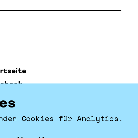
rtseite
ebook
tagram
es
ressum & Datenschutz
nden Cookies für Analytics.