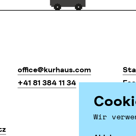
office@kurhaus.com
Sta
+41 81 384 11 34
Fac
Ins
Cooki
Imp
Wir verwe
tz