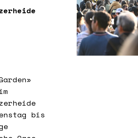
zerheide
Garden»
im
zerheide
enstag bis
ge