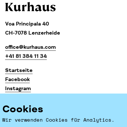
Voa Principala 40
CH-7078 Lenzerheide
office@kurhaus.com
+41 81 384 11 34
Startseite
Facebook
Instagram
Impressum & Datenschutz
Cookies
Impressum & Datenschutz
Wir verwenden Cookies für Analytics.
AGB