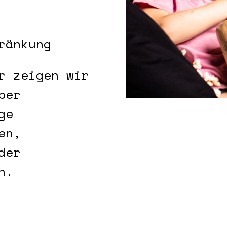
ränkung
r zeigen wir
ber
ge
en,
der
n.