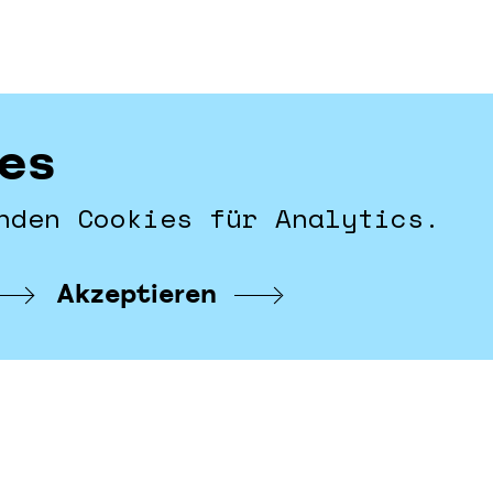
es
rtseite
ebook
nden Cookies für Analytics.
tagram
ressum & Datenschutz
Akzeptieren