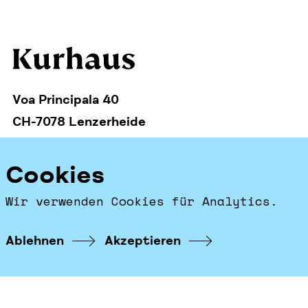
Voa Principala 40
CH-7078 Lenzerheide
office@kurhaus.com
Cookies
+41 81 384 11 34
Wir verwenden Cookies für Analytics.
Startseite
Facebook
Ablehnen
Akzeptieren
Instagram
Impressum & Datenschutz